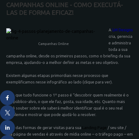
CAMPANHAS ONLINE - COMO EXECUTÁ-
LAS DE FORMA EFICAZ!
A
LM Designs
cria, gerencia
e administra
Campanhas Online
toda a sua
campanha online, desde os primeiros passos, como o briefing da sua
empresa, ajudando-o a melhor definir as metas e seu objetivo.
Existem algumas etapas primordiais nesse processo que
exemplificamos nesse infográfico ao lado (clique para ver).
Para que tudo funcione o 1º passo é “descobrir quem realmente é o
seu público-alvo, o que ele faz, gosta, sua idade, etc. Quanto mais
você souber sobre ele saberá melhor identificar qual é o seu real
problema e mostrar que pode ajudá-lo a resolver.
Uma das formas de gerar visitas para sua
Landing Page
/ seu site /
sua página de vendas é através de mídia online – o tráfego pago – em