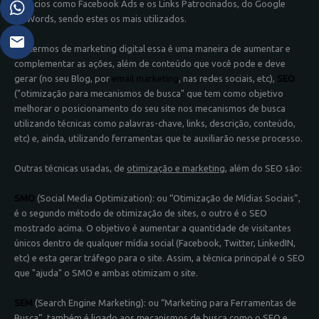
anúncios como Facebook Ads e os Links Patrocinados, do Google
AdWords, sendo estes os mais utilizados.
Em termos de marketing digital essa é uma maneira de aumentar e
complementar as ações, além de conteúdo que você pode e deve
gerar (no seu Blog, por
email marketing
, nas redes sociais, etc),
SEO
("otimização para mecanismos de busca" que tem como objetivo
melhorar o posicionamento do seu site nos mecanismos de busca
utilizando técnicas como palavras-chave, links, descrição, conteúdo,
etc) e, ainda, utilizando ferramentas que te auxiliarão nesse processo.
Outras técnicas usadas, de
otimização e marketing
, além do SEO são:
SMO
(Social Media Optimization): ou “Otimização de Mídias Sociais”,
é o segundo método de otimização de sites, o outro é o SEO
mostrado acima. O objetivo é aumentar a quantidade de visitantes
únicos dentro de qualquer mídia social (Facebook, Twitter, LinkedIN,
etc) e esta gerar tráfego para o site. Assim, a técnica principal é o SEO
que "ajuda" o SMO e ambas otimizam o site.
SEM
(Search Engine Marketing): ou “Marketing para Ferramentas de
Busca”, também é ligado aos mecanismos de busca como o SEO e